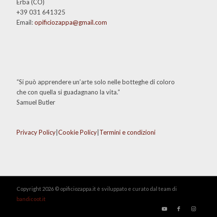
Erba (CO)
+39 031 641325
Email:
opificiozappa@gmail.com
“Si può apprendere un’arte solo nelle botteghe di coloro
che con quella si guadagnano la vita.”
Samuel Butler
Privacy Policy
|
Cookie Policy
|
Termini e condizioni
Copyright 2026 © opificiozappa.it è sviluppato e curato dal team di
bandicoot.it