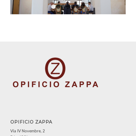
1
2
3
4
5
6
7
OPIFICIO ZAPPA
Via IV Novembre, 2